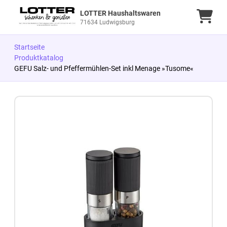
LOTTER Haushaltswaren
Ware
71634 Ludwigsburg
Startseite
Produktkatalog
GEFU Salz- und Pfeffermühlen-Set inkl Menage »Tusome«
Zum Produkt springen
Zur Produktbeschreibung springen