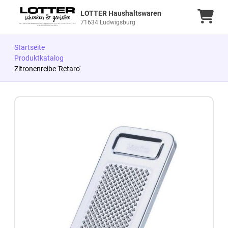
LOTTER Haushaltswaren
Ware
71634 Ludwigsburg
Startseite
Produktkatalog
Zitronenreibe 'Retaro'
Zum Produkt springen
Zur Produktbeschreibung springen