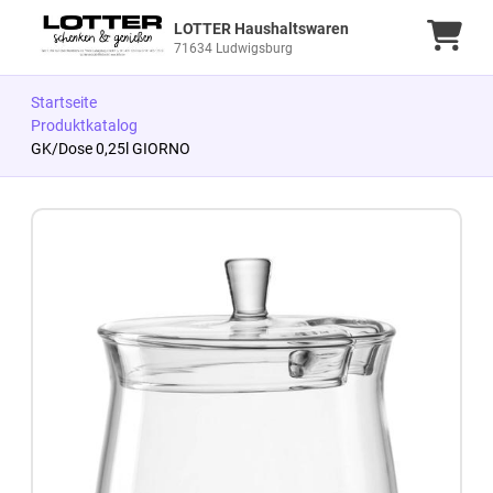
LOTTER Haushaltswaren
Ware
71634 Ludwigsburg
Startseite
Produktkatalog
GK/Dose 0,25l GIORNO
Zum Produkt springen
Zur Produktbeschreibung springen