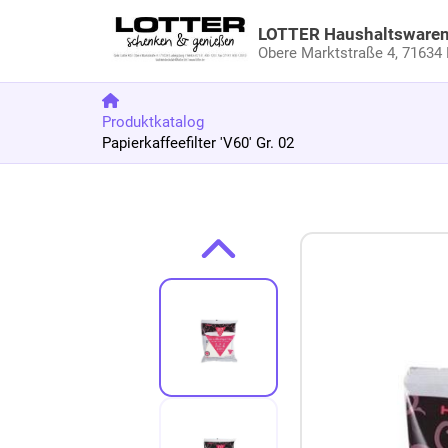
LOTTER Haushaltsware
Obere Marktstraße 4,
71634 
Produktkatalog
Papierkaffeefilter 'V60' Gr. 02
Zum Produkt springen
Zur Produktbeschreibung springen