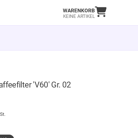
Warenkorb an
WARENKORB
KEINE ARTIKEL
ffeefilter 'V60' Gr. 02
LAGER
€
St.
gewählt)