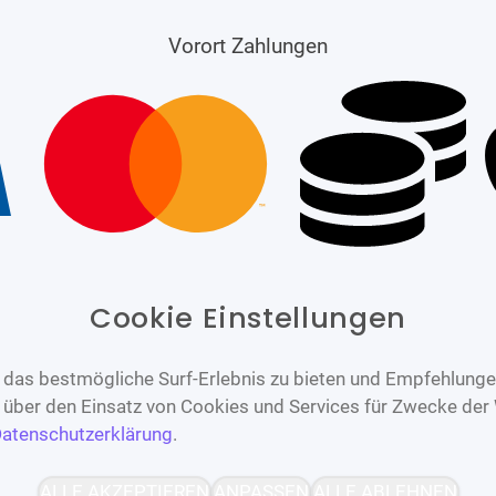
Vorort Zahlungen
Cookie Einstellungen
das bestmögliche Surf-Erlebnis zu bieten und Empfehlungen
n über den Einsatz von Cookies und Services für Zwecke der
atenschutzerklärung
.
Barrierefrei
Bereitgestellt von
ALLE AKZEPTIEREN
ANPASSEN
ALLE ABLEHNEN