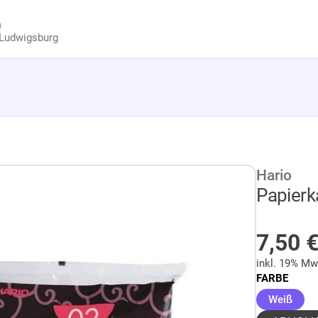
n
Ludwigsburg
Hario
Papierka
AUF 
7,50
inkl. 19% Mw
FARBE
(aus
Weiß