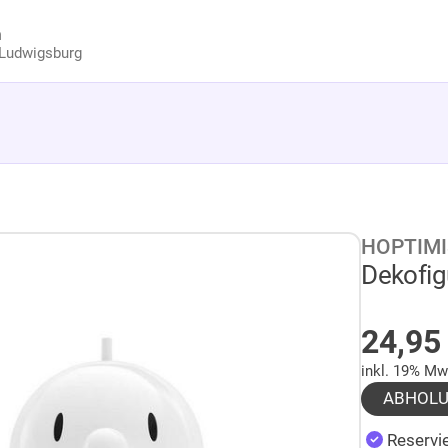
n
Ludwigsburg
HOPTIM
Dekofig
AUF 
24,9
inkl. 19% Mw
ABHOL
Reservie