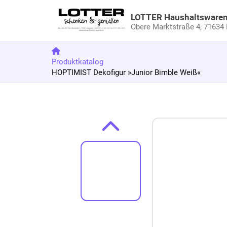
LOTTER Haushaltsware
Obere Marktstraße 4,
71634 
Produktkatalog
HOPTIMIST Dekofigur »Junior Bimble Weiß«
Zum Produkt springen
Zur Produktbeschreibung springen