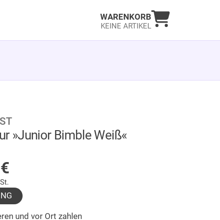
Warenkorb an
WARENKORB
KEINE ARTIKEL
IST
ur »Junior Bimble Weiß«
LAGER
5
€
St.
UNG
ren und vor Ort zahlen