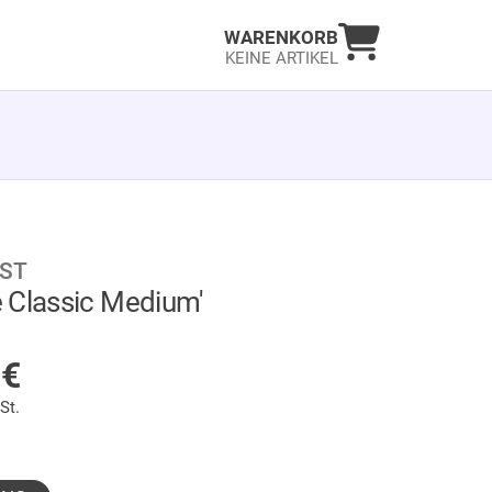
Warenkorb an
WARENKORB
KEINE ARTIKEL
IST
 Classic Medium'
LAGER
5
€
St.
gewählt)