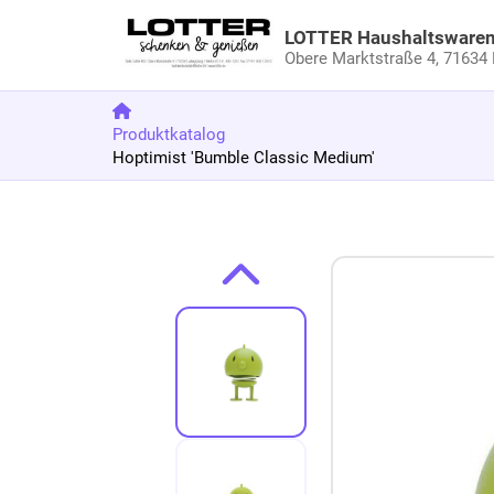
LOTTER Haushaltsware
Obere Marktstraße 4,
71634 
Produktkatalog
Hoptimist 'Bumble Classic Medium'
Zum Produkt springen
Zur Produktbeschreibung springen