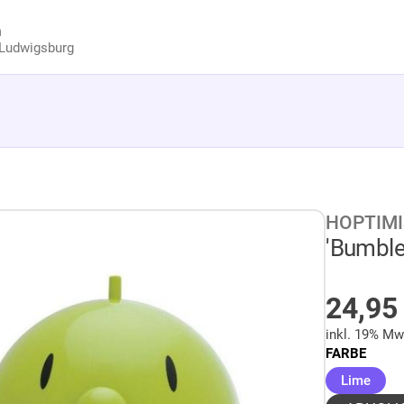
n
Ludwigsburg
HOPTIM
'Bumble
AUF 
24,9
inkl. 19% Mw
FARBE
(aus
Lime