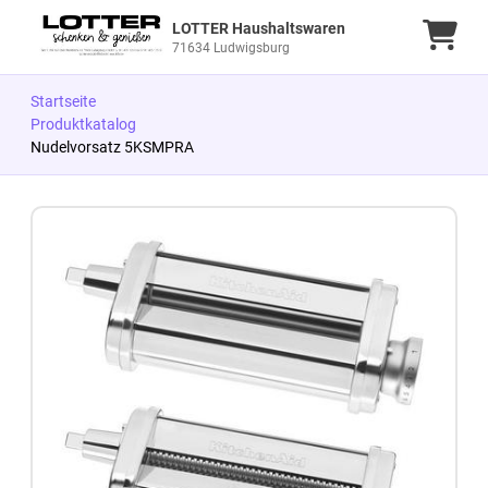
LOTTER Haushaltswaren
Ware
71634 Ludwigsburg
Startseite
Produktkatalog
Nudelvorsatz 5KSMPRA
Zum Produkt springen
Zur Produktbeschreibung springen