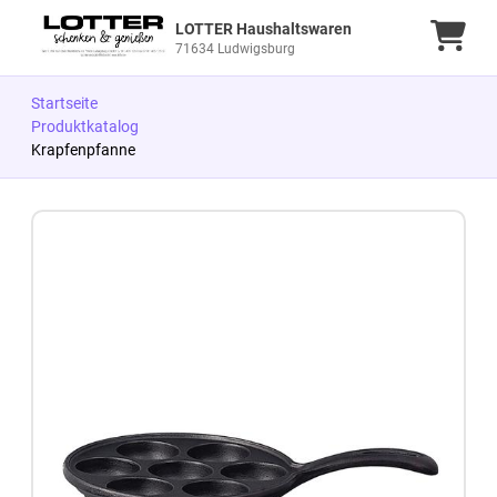
LOTTER Haushaltswaren
Ware
71634 Ludwigsburg
Startseite
Produktkatalog
Krapfenpfanne
Zum Produkt springen
Zur Produktbeschreibung springen