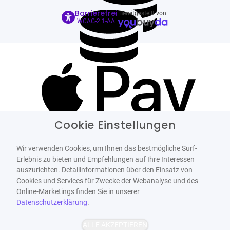
Barrierefrei
Bereitgestellt von
WCAG-2.1-AA
Cookie Einstellungen
Wir verwenden Cookies, um Ihnen das bestmögliche Surf-
Erlebnis zu bieten und Empfehlungen auf Ihre Interessen
auszurichten. Detailinformationen über den Einsatz von
Cookies und Services für Zwecke der Webanalyse und des
Online-Marketings finden Sie in unserer
Datenschutzerklärung
.
ALLE AKZEPTIEREN