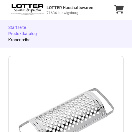
LOTTER Haushaltswaren
Ware
71634 Ludwigsburg
Startseite
Produktkatalog
Kronenreibe
Zum Produkt springen
Zur Produktbeschreibung springen