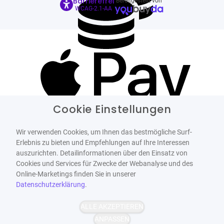
Barrierefrei
Bereitgestellt von
WCAG-2.1-AA
Cookie Einstellungen
Wir verwenden Cookies, um Ihnen das bestmögliche Surf-
Erlebnis zu bieten und Empfehlungen auf Ihre Interessen
auszurichten. Detailinformationen über den Einsatz von
Cookies und Services für Zwecke der Webanalyse und des
Online-Marketings finden Sie in unserer
Datenschutzerklärung
.
ALLE AKZEPTIEREN
ANPASSEN