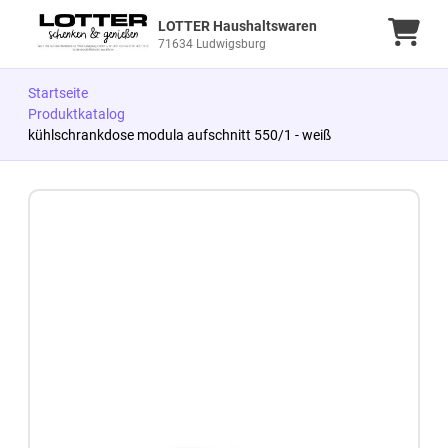
LOTTER Haushaltswaren
Ware
71634 Ludwigsburg
Startseite
Produktkatalog
kühlschrankdose modula aufschnitt 550/1 - weiß
Zum Produkt springen
Zur Produktbeschreibung springen