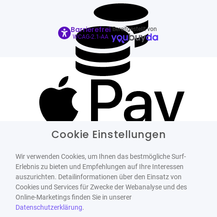
Barrierefrei
Bereitgestellt von
WCAG-2.1-AA
Cookie Einstellungen
Wir verwenden Cookies, um Ihnen das bestmögliche Surf-
Erlebnis zu bieten und Empfehlungen auf Ihre Interessen
auszurichten. Detailinformationen über den Einsatz von
Cookies und Services für Zwecke der Webanalyse und des
Online-Marketings finden Sie in unserer
Datenschutzerklärung
.