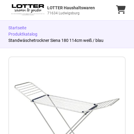
LOTTER Haushaltswaren
Ware
71634 Ludwigsburg
Startseite
Produktkatalog
Standwäschetrockner Siena 180 114cm weiß / blau
Zum Produkt springen
Zur Produktbeschreibung springen