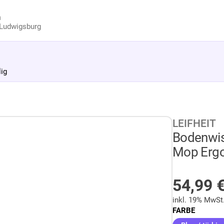
n
Ludwigsburg
lig
LEIFHEIT
Bodenwisc
Mop Ergo'
AUF LA
54,99
inkl. 19% MwSt
FARBE