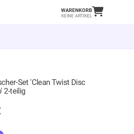
Warenkorb an
WARENKORB
KEINE ARTIKEL
her-Set 'Clean Twist Disc
 2-teilig
GER
€
.