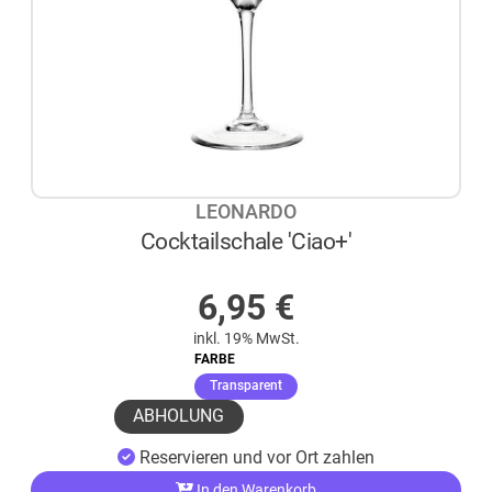
LEONARDO
Cocktailschale 'Ciao+'
AUF LAGER
6,95
€
inkl. 19% MwSt.
FARBE
(ausgewählt)
Transparent
ABHOLUNG
Reservieren und vor Ort zahlen
In den Warenkorb