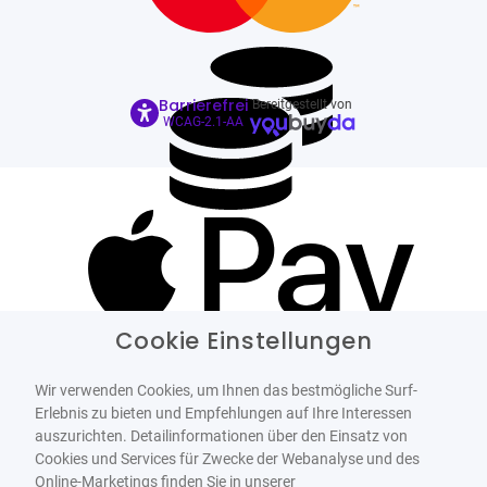
Barrierefrei
Bereitgestellt von
WCAG-2.1-AA
Cookie Einstellungen
Wir verwenden Cookies, um Ihnen das bestmögliche Surf-
Erlebnis zu bieten und Empfehlungen auf Ihre Interessen
auszurichten. Detailinformationen über den Einsatz von
Cookies und Services für Zwecke der Webanalyse und des
Online-Marketings finden Sie in unserer