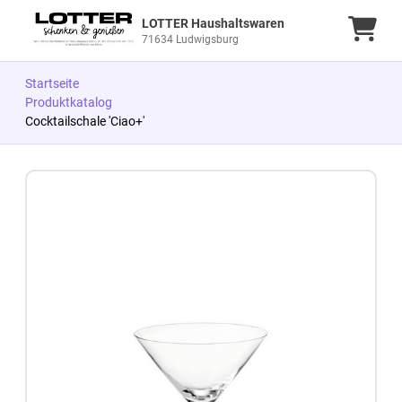
LOTTER Haushaltswaren
Ware
71634 Ludwigsburg
Startseite
Produktkatalog
Cocktailschale 'Ciao+'
Zum Produkt springen
Zur Produktbeschreibung springen