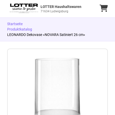
LOTTER Haushaltswaren
Ware
71634 Ludwigsburg
Startseite
Produktkatalog
LEONARDO Dekovase »NOVARA Satiniert 26 cm«
Zum Produkt springen
Zur Produktbeschreibung springen