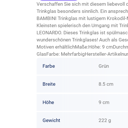
Verschaffen Sie sich mit diesem liebevol
Trinkglas besonders sinnlich. Ein ansprech
BAMBINI Trinkglas mit lustigem Krokodil-M
Kleinsten spielerisch den Umgang mit Trin
LEONARDO. Dieses Trinkglas ist spülmasc
wunderschönen Trinkglases! Auch als Gesc
Motiven erhältlichMaße:Höhe: 9 cmDurchm
GlasFarbe: MehrfarbigHersteller-Artikel
Farbe
Grün
Breite
8.5 cm
Höhe
9 cm
Gewicht
222 g