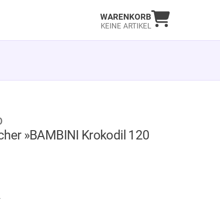
Warenkorb an
WARENKORB
KEINE ARTIKEL
O
cher »BAMBINI Krokodil 120
GER
.