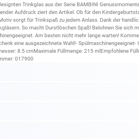
l designten Trinkglas aus der Serie BAMBINI Genussmomente
ender Aufdruck ziert den Artikel. Ob für den Kindergeburtsta
otiv sorgt für Trinkspaß zu jedem Anlass. Dank der handlic
kgläsern. So macht Durstlöschen Spaß! Belohnen Sie sich mi
hinengeeignet. Am besten nicht mehr lange warten! Kommen
henk eine ausgezeichnete Wahl!- Spülmaschinengeeignet- Im 
esser: 8.5 cmMaximale Füllmenge: 215 mlEmpfohlene Füllm
nummer: 017900