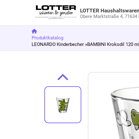
LOTTER Haushaltsware
Obere Marktstraße 4,
71634 
Produktkatalog
LEONARDO Kinderbecher »BAMBINI Krokodil 120 ml
Zum Produkt springen
Zur Produktbeschreibung springen