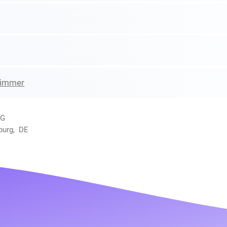
zimmer
KG
burg, DE