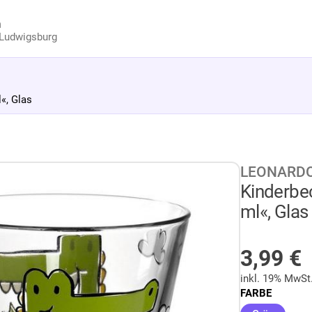
n
Ludwigsburg
«, Glas
LEONARD
Kinderbe
ml«, Glas
AUF LA
3,99
€
inkl. 19% MwSt
FARBE