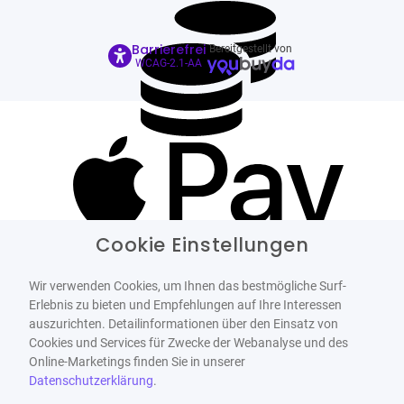
Barrierefrei
Bereitgestellt von
WCAG-2.1-AA
Cookie Einstellungen
Wir verwenden Cookies, um Ihnen das bestmögliche Surf-
Erlebnis zu bieten und Empfehlungen auf Ihre Interessen
auszurichten. Detailinformationen über den Einsatz von
Cookies und Services für Zwecke der Webanalyse und des
Online-Marketings finden Sie in unserer
Datenschutzerklärung
.