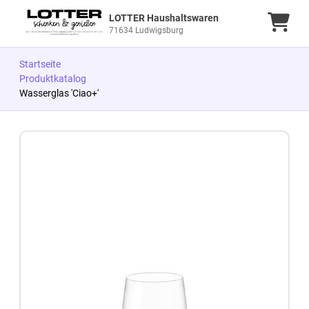
LOTTER Haushaltswaren
Ware
71634 Ludwigsburg
Startseite
Produktkatalog
Wasserglas 'Ciao+'
Zum Produkt springen
Zur Produktbeschreibung springen