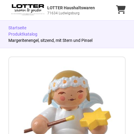
LOTTER Haushaltswaren
Ware
71634 Ludwigsburg
Startseite
Produktkatalog
Margeritenengel, sitzend, mit Stern und Pinsel
Zum Produkt springen
Zur Produktbeschreibung springen