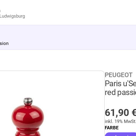
n
Ludwigsburg
ssion
PEUGEOT
Paris u'S
red pass
AUF LA
61,90
inkl. 19% MwSt
FARBE