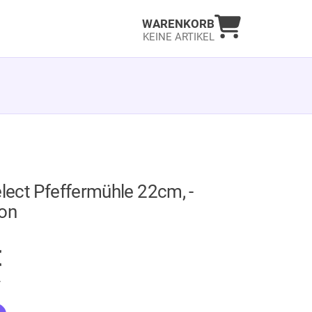
Warenkorb an
WARENKORB
KEINE ARTIKEL
elect Pfeffermühle 22cm, -
ion
GER
€
.