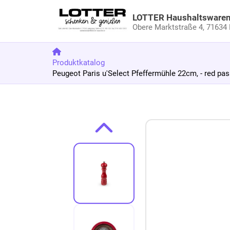
LOTTER Haushaltsware
Obere Marktstraße 4,
71634 
Produktkatalog
Peugeot Paris u'Select Pfeffermühle 22cm, - red pa
Zum Produkt springen
Zur Produktbeschreibung springen