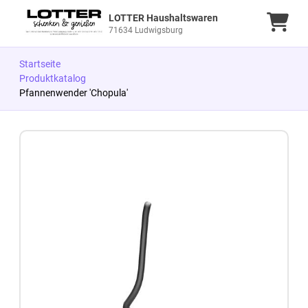
LOTTER Haushaltswaren
Ware
71634 Ludwigsburg
Startseite
Produktkatalog
Pfannenwender 'Chopula'
Zum Produkt springen
Zur Produktbeschreibung springen