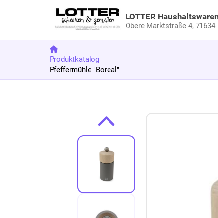
LOTTER Haushaltsware
Obere Marktstraße 4,
71634 
Produktkatalog
Pfeffermühle "Boreal"
Zum Produkt springen
Zur Produktbeschreibung springen