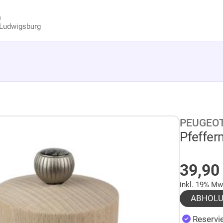
n
Ludwigsburg
PEUGEO
Pfeffer
AUF 
39,9
inkl. 19% Mw
ABHOL
Reservie