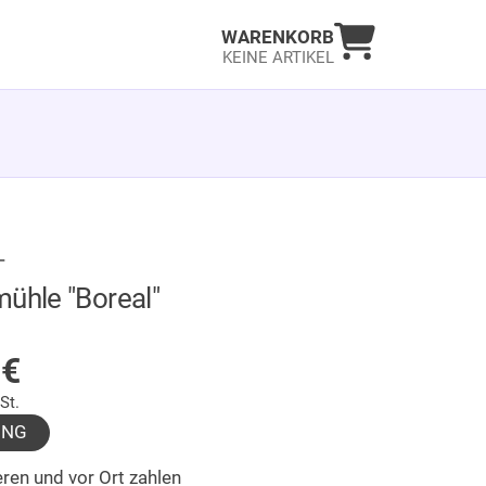
Warenkorb an
WARENKORB
KEINE ARTIKEL
T
mühle "Boreal"
LAGER
0
€
St.
UNG
ren und vor Ort zahlen