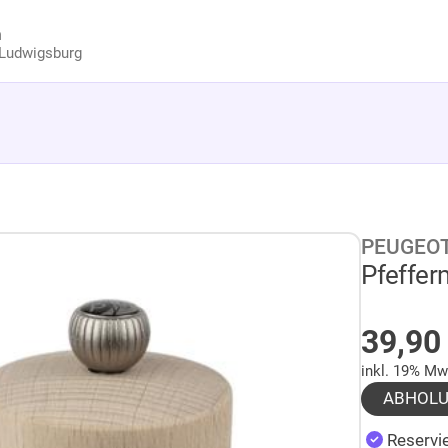
n
Ludwigsburg
PEUGEO
Pfeffer
AUF 
39,9
inkl. 19% Mw
ABHOL
Reservie