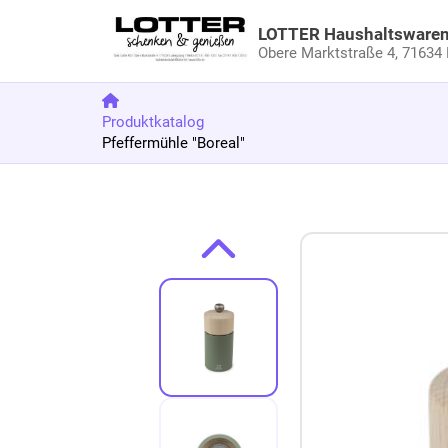
LOTTER Haushaltsware
Obere Marktstraße 4,
71634 
Produktkatalog
Pfeffermühle "Boreal"
Zum Produkt springen
Zur Produktbeschreibung springen