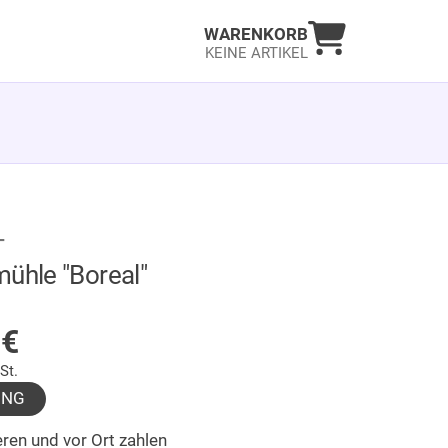
Warenkorb an
WARENKORB
KEINE ARTIKEL
T
mühle "Boreal"
LAGER
0
€
St.
UNG
ren und vor Ort zahlen