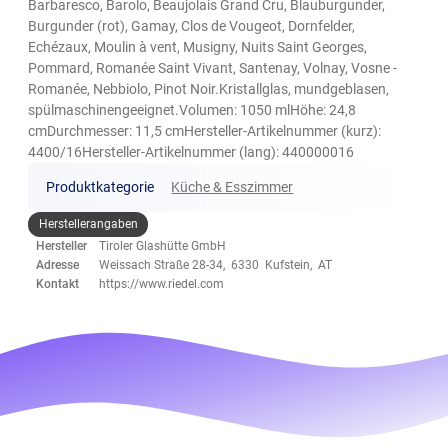
Barbaresco, Barolo, Beaujolais Grand Cru, Blauburgunder,
Burgunder (rot), Gamay, Clos de Vougeot, Dornfelder,
Echézaux, Moulin à vent, Musigny, Nuits Saint Georges,
Pommard, Romanée Saint Vivant, Santenay, Volnay, Vosne -
Romanée, Nebbiolo, Pinot Noir.Kristallglas, mundgeblasen,
spülmaschinengeeignet.Volumen: 1050 mlHöhe: 24,8
cmDurchmesser: 11,5 cmHersteller-Artikelnummer (kurz):
4400/16Hersteller-Artikelnummer (lang): 440000016
Produktkategorie
Küche & Esszimmer
Herstellerangaben
Hersteller
Tiroler Glashütte GmbH
Adresse
Weissach Straße 28-34, 6330 Kufstein, AT
Kontakt
https://www.riedel.com