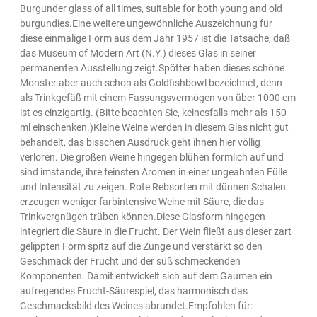
Burgunder glass of all times, suitable for both young and old
burgundies.Eine weitere ungewöhnliche Auszeichnung für
diese einmalige Form aus dem Jahr 1957 ist die Tatsache, daß
das Museum of Modern Art (N.Y.) dieses Glas in seiner
permanenten Ausstellung zeigt.Spötter haben dieses schöne
Monster aber auch schon als Goldfishbowl bezeichnet, denn
als Trinkgefäß mit einem Fassungsvermögen von über 1000 cm
ist es einzigartig. (Bitte beachten Sie, keinesfalls mehr als 150
ml einschenken.)Kleine Weine werden in diesem Glas nicht gut
behandelt, das bisschen Ausdruck geht ihnen hier völlig
verloren. Die großen Weine hingegen blühen förmlich auf und
sind imstande, ihre feinsten Aromen in einer ungeahnten Fülle
und Intensität zu zeigen. Rote Rebsorten mit dünnen Schalen
erzeugen weniger farbintensive Weine mit Säure, die das
Trinkvergnügen trüben können.Diese Glasform hingegen
integriert die Säure in die Frucht. Der Wein fließt aus dieser zart
gelippten Form spitz auf die Zunge und verstärkt so den
Geschmack der Frucht und der süß schmeckenden
Komponenten. Damit entwickelt sich auf dem Gaumen ein
aufregendes Frucht-Säurespiel, das harmonisch das
Geschmacksbild des Weines abrundet.Empfohlen für: