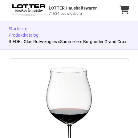
LOTTER Haushaltswaren
Ware
71634 Ludwigsburg
Startseite
Produktkatalog
RIEDEL Glas Rotweinglas »Sommeliers Burgunder Grand Cru«
Zum Produkt springen
Zur Produktbeschreibung springen