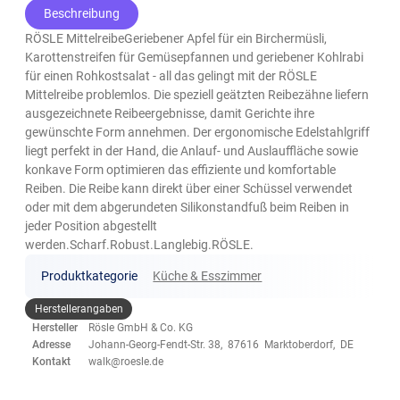
Beschreibung
RÖSLE MittelreibeGeriebener Apfel für ein Birchermüsli,
Karottenstreifen für Gemüsepfannen und geriebener Kohlrabi
für einen Rohkostsalat - all das gelingt mit der RÖSLE
Mittelreibe problemlos. Die speziell geätzten Reibezähne liefern
ausgezeichnete Reibeergebnisse, damit Gerichte ihre
gewünschte Form annehmen. Der ergonomische Edelstahlgriff
liegt perfekt in der Hand, die Anlauf- und Auslauffläche sowie
konkave Form optimieren das effiziente und komfortable
Reiben. Die Reibe kann direkt über einer Schüssel verwendet
oder mit dem abgerundeten Silikonstandfuß beim Reiben in
jeder Position abgestellt
werden.Scharf.Robust.Langlebig.RÖSLE.
Produktkategorie
Küche & Esszimmer
Herstellerangaben
Hersteller
Rösle GmbH & Co. KG
Adresse
Johann-Georg-Fendt-Str. 38, 87616 Marktoberdorf, DE
Kontakt
walk@roesle.de