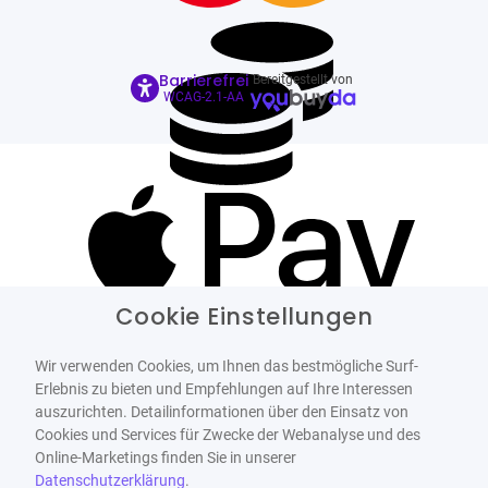
Barrierefrei
Bereitgestellt von
WCAG-2.1-AA
Cookie Einstellungen
Wir verwenden Cookies, um Ihnen das bestmögliche Surf-
Erlebnis zu bieten und Empfehlungen auf Ihre Interessen
auszurichten. Detailinformationen über den Einsatz von
Cookies und Services für Zwecke der Webanalyse und des
Online-Marketings finden Sie in unserer
Datenschutzerklärung
.