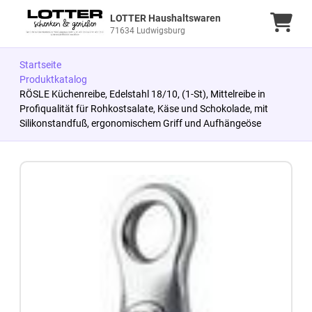
LOTTER Haushaltswaren
Ware
71634 Ludwigsburg
Startseite
Produktkatalog
RÖSLE Küchenreibe, Edelstahl 18/10, (1-St), Mittelreibe in
Profiqualität für Rohkostsalate, Käse und Schokolade, mit
Silikonstandfuß, ergonomischem Griff und Aufhängeöse
Zum Produkt springen
Zur Produktbeschreibung springen