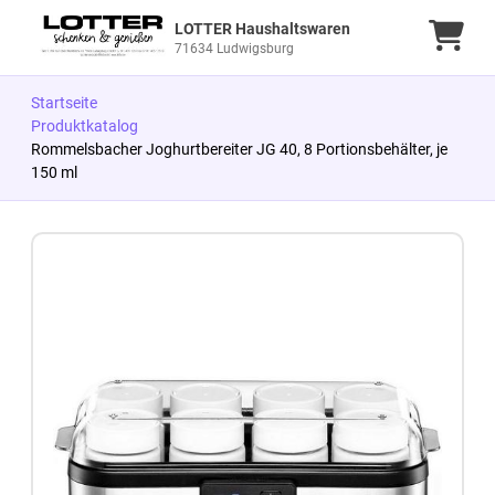
LOTTER Haushaltswaren
Ware
71634 Ludwigsburg
Startseite
Produktkatalog
Rommelsbacher Joghurtbereiter JG 40, 8 Portionsbehälter, je
150 ml
Zum Produkt springen
Zur Produktbeschreibung springen