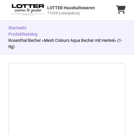
LOTTER Haushaltswaren
Ware
71634 Ludwigsburg
Startseite
Produktkatalog
Rosenthal Becher »Mesh Colours Aqua Becher mit Henkel« (1-
tlg)
Zum Produkt springen
Zur Produktbeschreibung springen