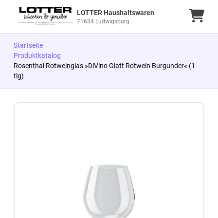
LOTTER Haushaltswaren
Ware
71634 Ludwigsburg
Startseite
Produktkatalog
Rosenthal Rotweinglas »DiVino Glatt Rotwein Burgunder« (1-
tlg)
Zum Produkt springen
Zur Produktbeschreibung springen