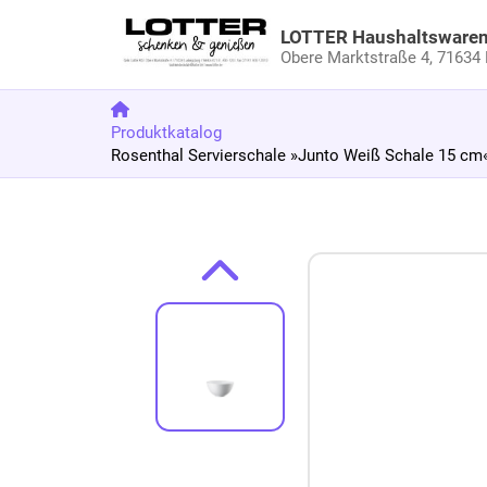
LOTTER Haushaltsware
Obere Marktstraße 4,
71634 
Produktkatalog
Rosenthal Servierschale »Junto Weiß Schale 15 cm«, 
Zum Produkt springen
Zur Produktbeschreibung springen