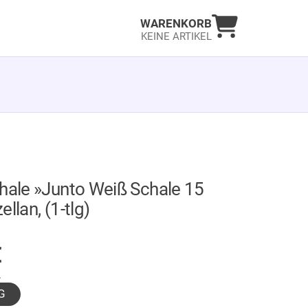
Warenkorb an
WARENKORB
KEINE ARTIKEL
hale »Junto Weiß Schale 15
llan, (1-tlg)
GER
€
.
G