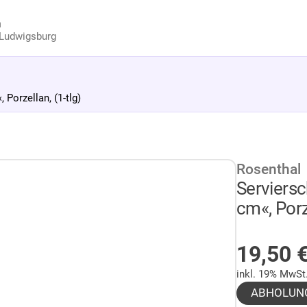
n
Ludwigsburg
Porzellan, (1-tlg)
Rosenthal
Serviersc
cm«, Porze
AUF LA
19,50
inkl. 19% MwSt
ABHOLUN