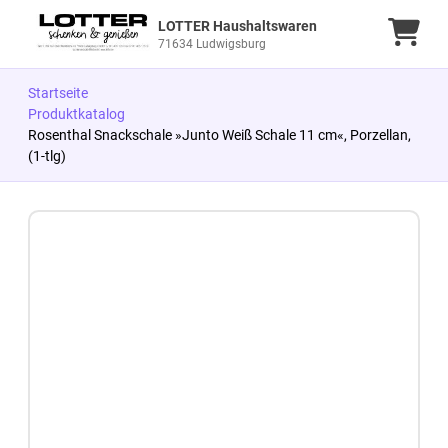
LOTTER Haushaltswaren
Ware
71634 Ludwigsburg
Startseite
Produktkatalog
Rosenthal Snackschale »Junto Weiß Schale 11 cm«, Porzellan,
(1-tlg)
Zum Produkt springen
Zur Produktbeschreibung springen