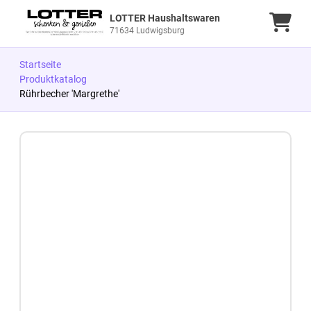
LOTTER Haushaltswaren
Ware
71634 Ludwigsburg
Startseite
Produktkatalog
Rührbecher 'Margrethe'
Zum Produkt springen
Zur Produktbeschreibung springen