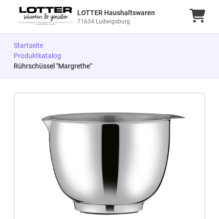
LOTTER Haushaltswaren
Ware
71634 Ludwigsburg
Startseite
Produktkatalog
Rührschüssel "Margrethe"
Zum Produkt springen
Zur Produktbeschreibung springen