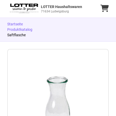
LOTTER Haushaltswaren
Ware
71634 Ludwigsburg
Startseite
Produktkatalog
Saftflasche
Zum Produkt springen
Zur Produktbeschreibung springen