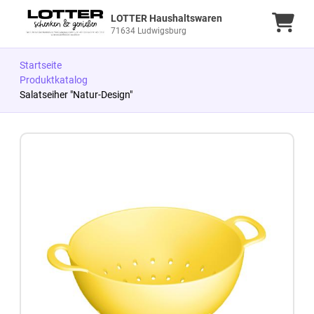
LOTTER Haushaltswaren
Ware
71634 Ludwigsburg
Startseite
Produktkatalog
Salatseiher "Natur-Design"
Zum Produkt springen
Zur Produktbeschreibung springen