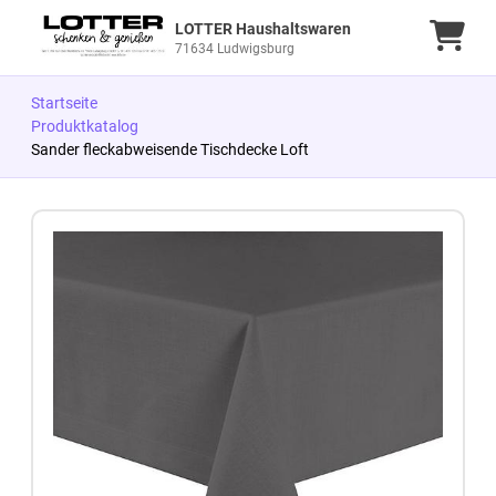
LOTTER Haushaltswaren
Ware
71634 Ludwigsburg
Startseite
Produktkatalog
Sander fleckabweisende Tischdecke Loft
Zum Produkt springen
Zur Produktbeschreibung springen