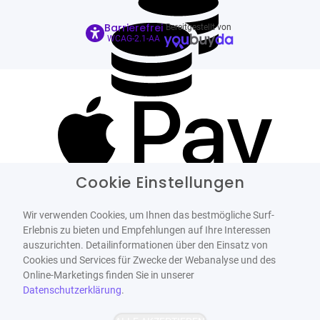
Barrierefrei
Bereitgestellt von
WCAG-2.1-AA
Cookie Einstellungen
Wir verwenden Cookies, um Ihnen das bestmögliche Surf-
Erlebnis zu bieten und Empfehlungen auf Ihre Interessen
auszurichten. Detailinformationen über den Einsatz von
Cookies und Services für Zwecke der Webanalyse und des
Online-Marketings finden Sie in unserer
Datenschutzerklärung
.