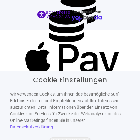
Barrierefrei
Bereitgestellt von
WCAG-2.1-AA
Cookie Einstellungen
Wir verwenden Cookies, um Ihnen das bestmögliche Surf-
Erlebnis zu bieten und Empfehlungen auf Ihre Interessen
auszurichten. Detailinformationen über den Einsatz von
Cookies und Services für Zwecke der Webanalyse und des
Online-Marketings finden Sie in unserer
Datenschutzerklärung
.