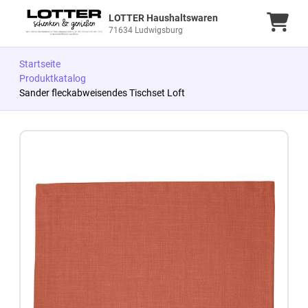
LOTTER Haushaltswaren
Ware
71634 Ludwigsburg
Startseite
Produktkatalog
Sander fleckabweisendes Tischset Loft
Zum Produkt springen
Zur Produktbeschreibung springen