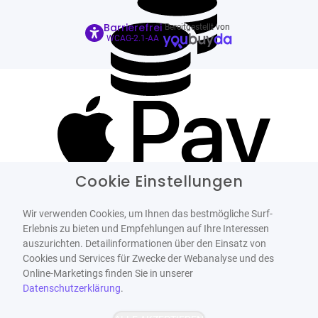
Barrierefrei
Bereitgestellt von
WCAG-2.1-AA
Cookie Einstellungen
Wir verwenden Cookies, um Ihnen das bestmögliche Surf-
Erlebnis zu bieten und Empfehlungen auf Ihre Interessen
auszurichten. Detailinformationen über den Einsatz von
Cookies und Services für Zwecke der Webanalyse und des
Online-Marketings finden Sie in unserer
Datenschutzerklärung
.