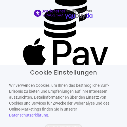
Barrierefrei
Bereitgestellt von
WCAG-2.1-AA
Cookie Einstellungen
Wir verwenden Cookies, um Ihnen das bestmögliche Surf-
Erlebnis zu bieten und Empfehlungen auf Ihre Interessen
auszurichten. Detailinformationen über den Einsatz von
Cookies und Services für Zwecke der Webanalyse und des
Online-Marketings finden Sie in unserer
Datenschutzerklärung
.