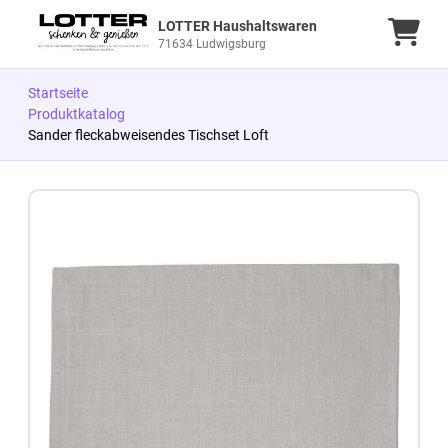
LOTTER Haushaltswaren
Ware
71634 Ludwigsburg
Startseite
Produktkatalog
Sander fleckabweisendes Tischset Loft
Zum Produkt springen
Zur Produktbeschreibung springen