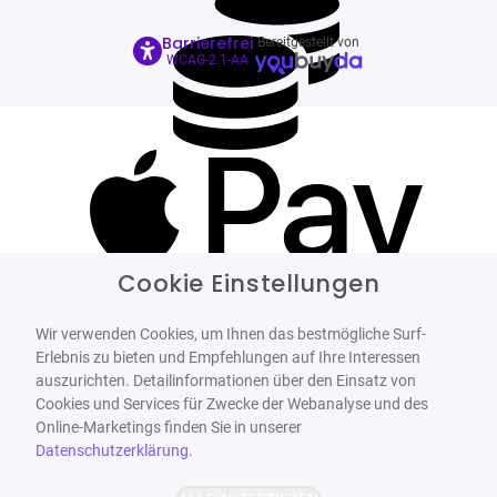
Barrierefrei
Bereitgestellt von
WCAG-2.1-AA
Cookie Einstellungen
Wir verwenden Cookies, um Ihnen das bestmögliche Surf-
Erlebnis zu bieten und Empfehlungen auf Ihre Interessen
auszurichten. Detailinformationen über den Einsatz von
Cookies und Services für Zwecke der Webanalyse und des
Online-Marketings finden Sie in unserer
Datenschutzerklärung
.