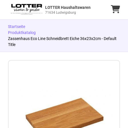
LOTTER Haushaltswaren
Ware
71634 Ludwigsburg
Startseite
Produktkatalog
Zassenhaus Eco Line Schneidbrett Eiche 36x23x2cm - Default
Title
Zum Produkt springen
Zur Produktbeschreibung springen