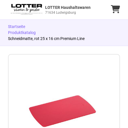
LOTTER Haushaltswaren
Ware
71634 Ludwigsburg
Startseite
Produktkatalog
Schneidmatte, rot 25 x 16 cm Premium Line
Zum Produkt springen
Zur Produktbeschreibung springen