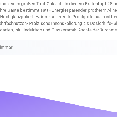
infach einen großen Topf Gulasch! In diesem Bratentopf 28 
Ihre Gäste bestimmt satt!- Energiesparender protherm Allh
 Hochglanzpoliert- wärmeisolierende Profilgriffe aus rostfr
hrfachnutzen- Praktische Innenskalierung als Dosierhilfe- S
erdarten, inkl. Induktion und Glaskeramik-KochfelderDurch
zimmer