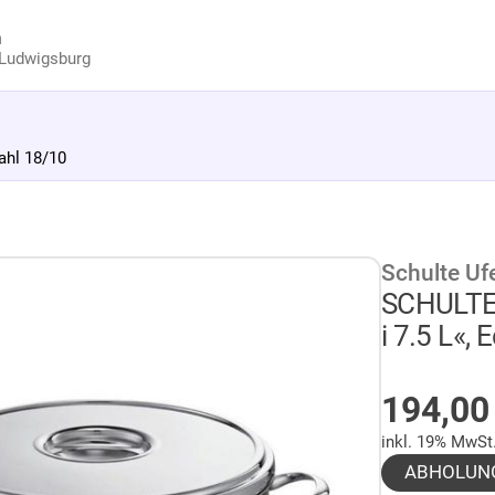
n
Ludwigsburg
ahl 18/10
Schulte Uf
SCHULTE
i 7.5 L«,
AUF LA
194,0
inkl. 19% MwSt
ABHOLUN