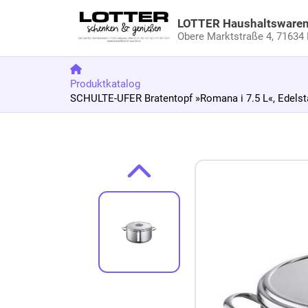
LOTTER Haushaltsware
Obere Marktstraße 4,
71634 
Produktkatalog
SCHULTE-UFER Bratentopf »Romana i 7.5 L«, Edelst
Zum Produkt springen
Zur Produktbeschreibung springen