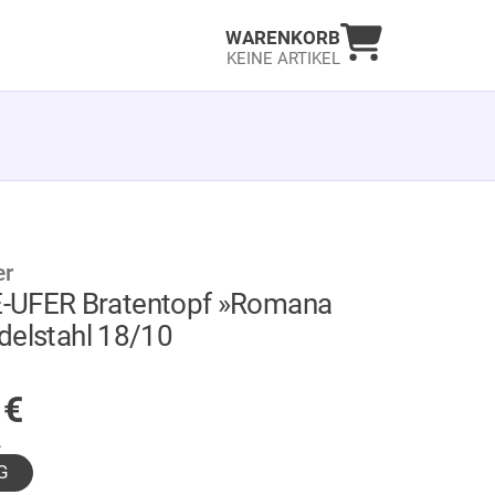
Warenkorb an
WARENKORB
KEINE ARTIKEL
er
-UFER Bratentopf »Romana
 Edelstahl 18/10
GER
0
€
.
G