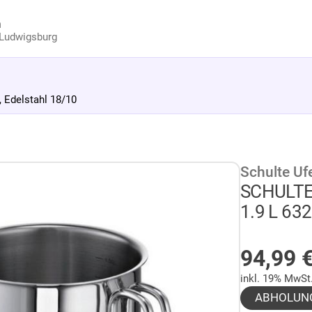
n
Ludwigsburg
 Edelstahl 18/10
Schulte Uf
SCHULTE-
1.9 L 632
AUF LA
94,99
inkl. 19% MwSt
ABHOLUN