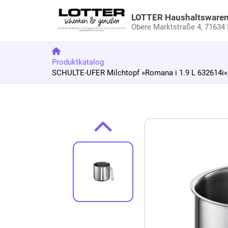
LOTTER Haushaltsware
Obere Marktstraße 4,
71634 
Produktkatalog
SCHULTE-UFER Milchtopf »Romana i 1.9 L 632614i«,
Zum Produkt springen
Zur Produktbeschreibung springen