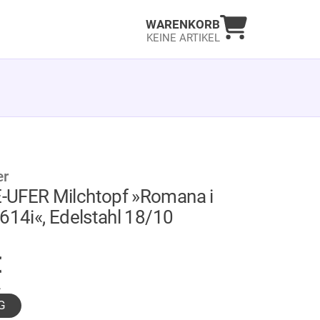
Warenkorb an
WARENKORB
KEINE ARTIKEL
er
UFER Milchtopf »Romana i
614i«, Edelstahl 18/10
GER
€
.
G