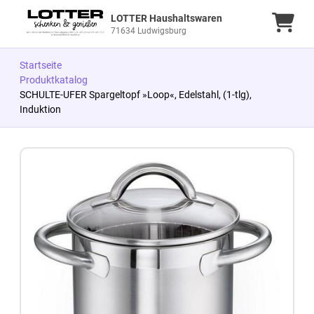
LOTTER Haushaltswaren
Ware
71634 Ludwigsburg
Startseite
Produktkatalog
SCHULTE-UFER Spargeltopf »Loop«, Edelstahl, (1-tlg),
Induktion
Zum Produkt springen
Zur Produktbeschreibung springen