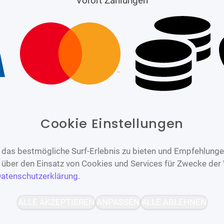
Vorort Zahlungen
Cookie Einstellungen
das bestmögliche Surf-Erlebnis zu bieten und Empfehlungen
n über den Einsatz von Cookies und Services für Zwecke der
atenschutzerklärung
.
Barrierefrei
Bereitgestellt von
ALLE AKZEPTIEREN
ANPASSEN
ALLE ABLEHNEN
WCAG-2.1-AA