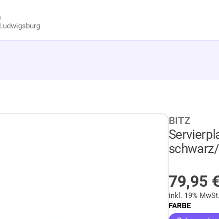
n
Ludwigsburg
BITZ
Servierp
schwarz/
AUF LA
79,95
inkl. 19% MwSt
FARBE