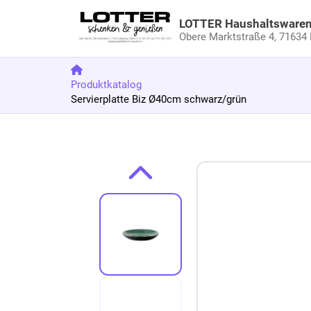
LOTTER Haushaltsware
Obere Marktstraße 4,
71634 
Produktkatalog
Servierplatte Biz Ø40cm schwarz/grün
Zum Produkt springen
Zur Produktbeschreibung springen