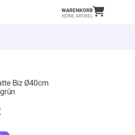
Warenkorb an
WARENKORB
KEINE ARTIKEL
latte Biz Ø40cm
grün
GER
€
.