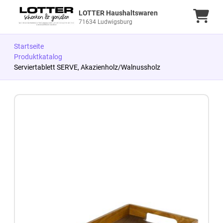
LOTTER Haushaltswaren
Ware
71634 Ludwigsburg
Startseite
Produktkatalog
Serviertablett SERVE, Akazienholz/Walnussholz
Zum Produkt springen
Zur Produktbeschreibung springen