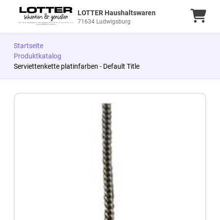
LOTTER Haushaltswaren
Ware
71634 Ludwigsburg
Startseite
Produktkatalog
Serviettenkette platinfarben - Default Title
Zum Produkt springen
Zur Produktbeschreibung springen