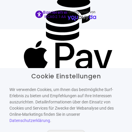
Barrierefrei
Bereitgestellt von
WCAG-2.1-AA
Cookie Einstellungen
Wir verwenden Cookies, um Ihnen das bestmögliche Surf-
Erlebnis zu bieten und Empfehlungen auf Ihre Interessen
auszurichten. Detailinformationen über den Einsatz von
Cookies und Services für Zwecke der Webanalyse und des
Online-Marketings finden Sie in unserer
Datenschutzerklärung
.