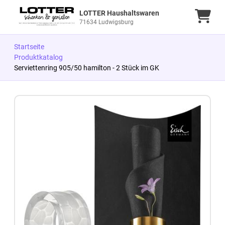
LOTTER Haushaltswaren
Ware
71634 Ludwigsburg
Startseite
Produktkatalog
Serviettenring 905/50 hamilton - 2 Stück im GK
Zum Produkt springen
Zur Produktbeschreibung springen