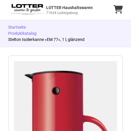
LOTTER Haushaltswaren
Ware
71634 Ludwigsburg
Startseite
Produktkatalog
Stelton Isolierkanne »EM 77«, 1 l, glänzend
Zum Produkt springen
Zur Produktbeschreibung springen