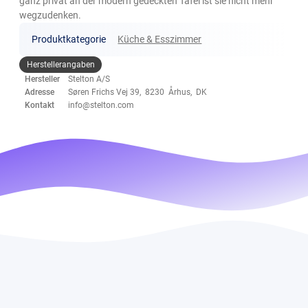
ganz privat an der modern gedeckten Tafel ist sie nicht mehr
wegzudenken.
Produktkategorie
Küche & Esszimmer
Herstellerangaben
Hersteller
Stelton A/S
Adresse
Søren Frichs Vej 39, 8230 Århus, DK
Kontakt
info@stelton.com