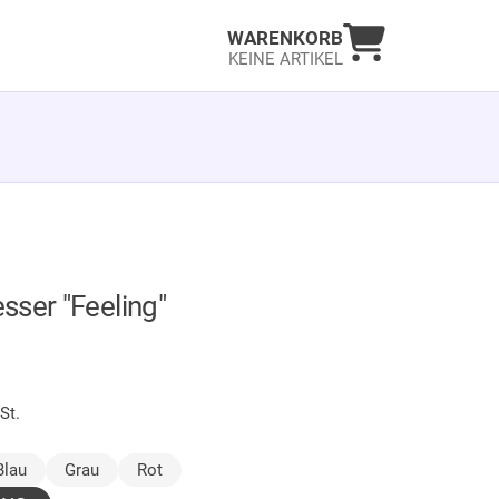
Warenkorb an
WARENKORB
KEINE ARTIKEL
sser "Feeling"
LAGER
€
St.
ewählt)
Blau
Grau
Rot