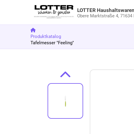
LOTTER Haushaltsware
Obere Marktstraße 4,
71634 
Produktkatalog
Tafelmesser "Feeling"
Zum Produkt springen
Zur Produktbeschreibung springen