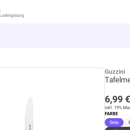
n
Ludwigsburg
Guzzini
Tafelme
AUF 
6,99
inkl. 19% Mw
FARBE
(ausg
Grün