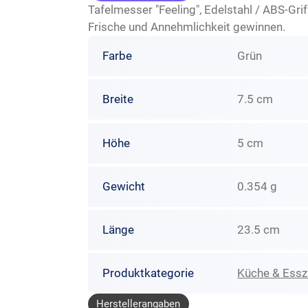
Tafelmesser "Feeling", Edelstahl / ABS-Grif
Frische und Annehmlichkeit gewinnen.
Farbe
Grün
Breite
7.5 cm
Höhe
5 cm
Gewicht
0.354 g
Länge
23.5 cm
Produktkategorie
Küche & Ess
Herstellerangaben