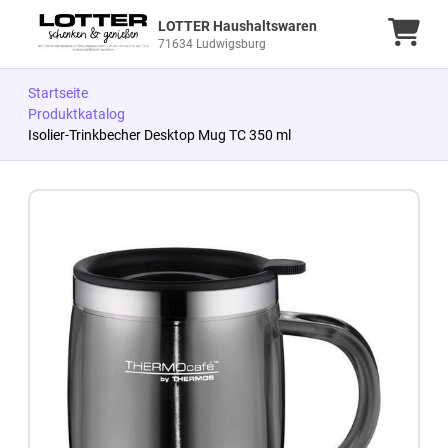
LOTTER Haushaltswaren
Ware
71634 Ludwigsburg
Startseite
Produktkatalog
Isolier-Trinkbecher Desktop Mug TC 350 ml
Zum Produkt springen
Zur Produktbeschreibung springen