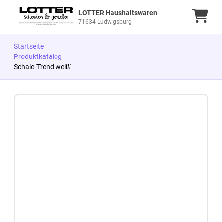
LOTTER Haushaltswaren
Ware
71634 Ludwigsburg
Startseite
Produktkatalog
Schale 'Trend weiß'
Zum Produkt springen
Zur Produktbeschreibung springen