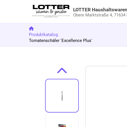
LOTTER Haushaltsware
Obere Marktstraße 4,
71634 
Produktkatalog
Tomatenschäler 'Excellence Plus'
Zum Produkt springen
Zur Produktbeschreibung springen