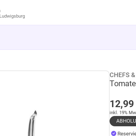
n
Ludwigsburg
CHEFS &
Tomaten
AUF 
12,9
inkl. 19% Mw
ABHOL
Reservie