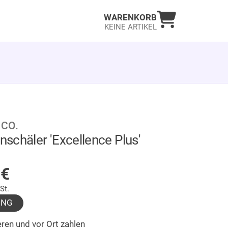
Warenkorb an
WARENKORB
KEINE ARTIKEL
 CO.
schäler 'Excellence Plus'
LAGER
9
€
St.
UNG
ren und vor Ort zahlen